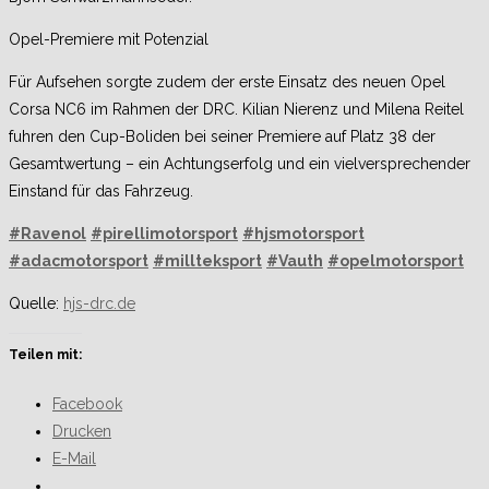
Opel-Premiere mit Potenzial
Für Aufsehen sorgte zudem der erste Einsatz des neuen Opel
Corsa NC6 im Rahmen der DRC. Kilian Nierenz und Milena Reitel
fuhren den Cup-Boliden bei seiner Premiere auf Platz 38 der
Gesamtwertung – ein Achtungserfolg und ein vielversprechender
Einstand für das Fahrzeug.
#Ravenol
#pirellimotorsport
#hjsmotorsport
#adacmotorsport
#millteksport
#Vauth
#opelmotorsport
Quelle:
hjs-drc.de
Teilen mit:
Facebook
Drucken
E-Mail