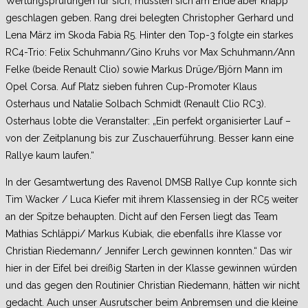
Wertungsprüfungen für sich, mussten sich am Ende aber knapp
geschlagen geben. Rang drei belegten Christopher Gerhard und
Lena März im Skoda Fabia R5. Hinter den Top-3 folgte ein starkes
RC4-Trio: Felix Schuhmann/Gino Kruhs vor Max Schuhmann/Ann
Felke (beide Renault Clio) sowie Markus Drüge/Björn Mann im
Opel Corsa. Auf Platz sieben fuhren Cup-Promoter Klaus
Osterhaus und Natalie Solbach Schmidt (Renault Clio RC3).
Osterhaus lobte die Veranstalter: „Ein perfekt organisierter Lauf –
von der Zeitplanung bis zur Zuschauerführung. Besser kann eine
Rallye kaum laufen.“
In der Gesamtwertung des Ravenol DMSB Rallye Cup konnte sich
Tim Wacker / Luca Kiefer mit ihrem Klassensieg in der RC5 weiter
an der Spitze behaupten. Dicht auf den Fersen liegt das Team
Mathias Schläppi/ Markus Kubiak, die ebenfalls ihre Klasse vor
Christian Riedemann/ Jennifer Lerch gewinnen konnten.“ Das wir
hier in der Eifel bei dreißig Starten in der Klasse gewinnen würden
und das gegen den Routinier Christian Riedemann, hätten wir nicht
gedacht. Auch unser Ausrutscher beim Anbremsen und die kleine