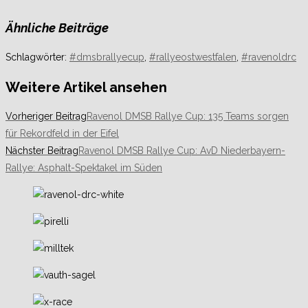
Ähnliche Beiträge
Schlagwörter
:
#dmsbrallyecup
,
#rallyeostwestfalen
,
#ravenoldrc
Weitere Artikel ansehen
Vorheriger Beitrag
Ravenol DMSB Rallye Cup: 135 Teams sorgen
für Rekordfeld in der Eifel
Nächster Beitrag
Ravenol DMSB Rallye Cup: AvD Niederbayern-
Rallye: Asphalt-Spektakel im Süden