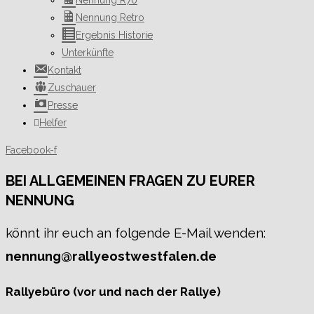
Nennung R70
Nennung Retro
Ergebnis Historie
Unterkünfte
Kontakt
Zuschauer
Presse
Helfer
Facebook-f
BEI ALLGEMEINEN FRAGEN ZU EURER
NENNUNG
könnt ihr euch an folgende E-Mail wenden:
nennung@rallyeostwestfalen.de
Rallyebüro (vor und nach der Rallye)