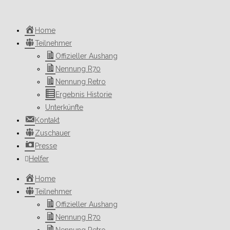
Zum
Inhalt
Home
springen
Teilnehmer
Offizieller Aushang
Nennung R70
Nennung Retro
Ergebnis Historie
Unterkünfte
Kontakt
Zuschauer
Presse
Helfer
Home
Teilnehmer
Offizieller Aushang
Nennung R70