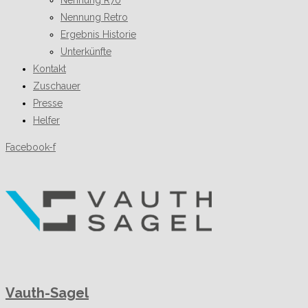
Nennung R70
Nennung Retro
Ergebnis Historie
Unterkünfte
Kontakt
Zuschauer
Presse
Helfer
Facebook-f
Vauth-Sagel